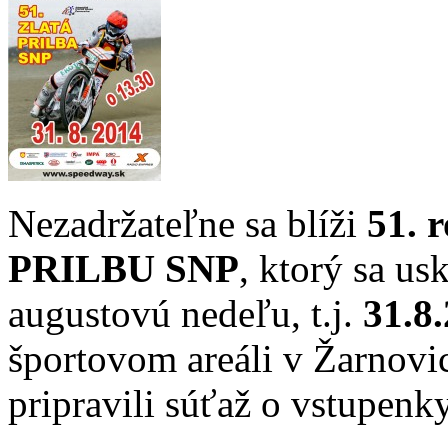
Nezadržateľne sa blíži
51. 
PRILBU SNP
, ktorý sa us
augustovú nedeľu, t.j.
31.8.
športovom areáli v Žarnovic
pripravili súťaž o vstupenky