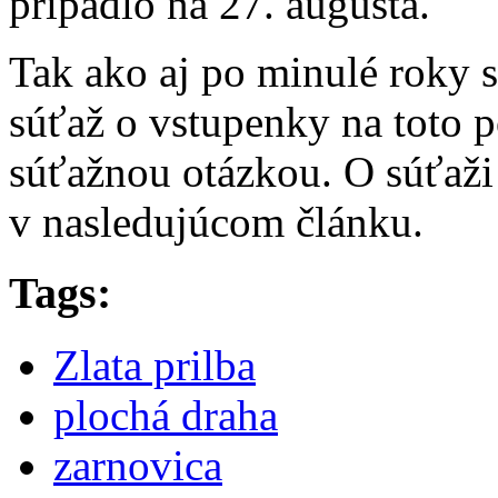
pripadlo na 27. augusta.
Tak ako aj po minulé roky sm
súťaž o vstupenky na toto p
súťažnou otázkou. O súťaž
v nasledujúcom článku.
Tags:
Zlata prilba
plochá draha
zarnovica