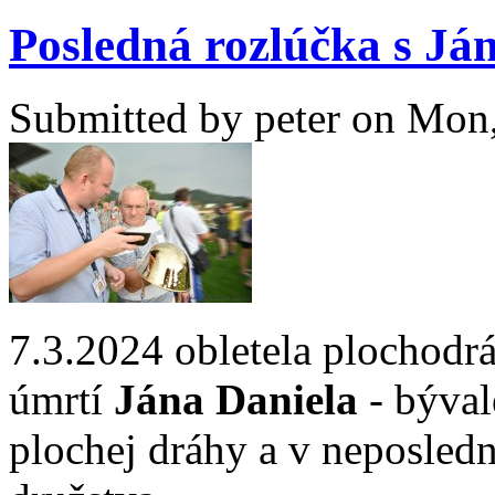
Posledná rozlúčka s J
Submitted by
peter
on Mon,
7.3.2024 obletela plochodr
úmrtí
Jána Daniela
- býval
plochej dráhy a v neposled