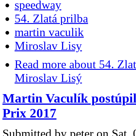
speedway
54. Zlatá prilba
martin vaculik
Miroslav Lisy
Read more
about 54. Zla
Miroslav Lisý
Martin Vaculík postúpi
Prix 2017
Submitted by
peter
on Sat, 